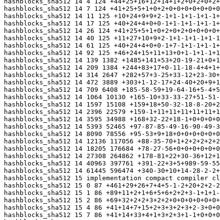
-11-18-4+4+1+1+1+1+1+1+1+1+1+0-1-1-1-1-1-1-1-1-1-1-1+677+73+18
hashblocks_sha512 14 314 2647 +282+57+3-25+33-12+23-30+22-30+22-30+22-30+22-30+22-30+22-30+22-30+22-30+22-30+22-30+22-30+22-30
hashblocks_sha512 14 472 3889 +303+1-12-17+24-40+20+9+12-17+16-17+16-17+16-17+16-17+16-17+16-17+16-17+16-17+16-17+16-17+16-17
hashblocks_sha512 14 709 6408 +185-58-59+19-64-16+5-4+5-4+5-4+5-4+5-4+5-4+5-4+5-4+5-4+5-4+5-4+5-4+5-4
hashblocks_sha512 14 1064 10130 +165-10+33-33-27+51-51-33+19+8-37+8+0+0+0+0+0+0+0+0+29+11+0+0+0+0+0+0+0+0+0+0
hashblocks_sha512 14 1597 15108 +159+18+50-32-18-8-20+20-22-20-21+26-42+27-14-3+22-42+27-13-4+26-42+27-14-3+22-42+27-13-4+26
hashblocks_sha512 14 2396 22579 +159-1+11+11+11+11+11+11+11+11+11+11+11+11+11+11-33+7-12-11-11-11-11-11-11-11-11-11-11-11-11-11
hashblocks_sha512 14 3595 34988 +168+32-22+18-1+0+0+0+0+0+0+0+0+0+0+0+0+0+0+0+0+0+0+0+0+0+0+0+0+0+0+0
hashblocks_sha512 14 5393 52465 +97-87-85-49-16-90-49-31-49-31-89-49-30-90-49-31-49-31+1115-133+19+90+63+106+113+49+89+113+49+89+113+89
hashblocks_sha512 14 8090 78556 +95-53+9+18+0+0+0+0+0+0+0+0+0+866-59-67+3+15-41+0+0+0+0+0+0+0+0+0+0+996-143-44
hashblocks_sha512 14 12136 117056 +88-35-70+1+2+2+2+2+2+2+2+2+2+2+2+0-1-1-1-1-1-1-1-1-1-1-1-1-1-1-1-1
hashblocks_sha512 14 18205 176684 +78-27-56+0+0+0+0+0+0+0+0+0+0+0+0+0-2+728-54+10+34+22+18+4+0+0+0+0+0+0+0+0
hashblocks_sha512 14 27308 264862 +178-81+22+30-36+12+12+12-12-12-12-12-12-12-12-12-12+788-31+36+28-30+12+12+12+886-273-244+30-16+12+12
hashblocks_sha512 14 40963 397761 +391-22+3+5+989-59-55+863-71+7+25+13-47-7-9-9-11-11-13-11-11+820-93+5+25+13+662-63+9+9+11-1
hashblocks_sha512 14 61445 596474 +340-30+10+14-28-2-2+1054-100+10-28-2+0-2+0-2-2-4+1173-66+868-44+12+34+20-38-2+0-2+0-2-4
hashblocks_sha512 15 implementation compact compiler clang -Wall -fPIC -fwrapv -Qunused-arguments -O2; Debian clang version 11.0.1-2; Target: x86_64-pc-linux-gnu; Thread model: posix; InstalledDir: /usr/bin
hashblocks_sha512 15 0 87 +461+29+26+7+4+5-1-2+20+2+2-2-2+0-2+0+20+2+2-2+6-4-1-2+21-1-2-1-2-1-2-1
hashblocks_sha512 15 1 86 +89+11+2+1+6+5+6+2+2+3-1+1+1-1+0+1+8-2+