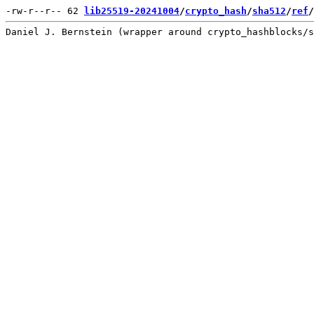
-rw-r--r-- 62 
lib25519-20241004
/
crypto_hash
/
sha512
/
ref
/